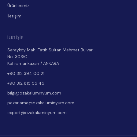
Ürünlerimiz
İletişim
İLETIŞIM
Sarayköy Mah. Fatih Sultan Mehmet Bulvarı
No: 303/C
Kahramankazan / ANKARA
+90 312 394 00 21
+90 312 815 55 45
bilgi@ozakaluminyum.com
pazarlama@ozakaluminyum.com
export@ozakaluminyum.com