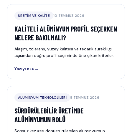
ÜRETIM VE KALITE
10 TEMMUZ 2026
KALITELI ALÜMINYUM PROFIL SEÇERKEN
NELERE BAKILMALI?
Alaşım, tolerans, yüzey kalitesi ve tedarik sürekliliği
açısından doğru profil seçiminde öne çıkan kriterler.
Yazıyı oku
→
ALÜMINYUM TEKNOLOJILERI
8 TEMMUZ 2026
SÜRDÜRÜLEBILIR ÜRETIMDE
ALÜMINYUMUN ROLÜ
Sonsuz kez geri dönüştürülebilen alüminyumun