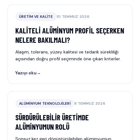
ÜRETIM VE KALITE
10 TEMMUZ 2026
KALITELI ALÜMINYUM PROFIL SEÇERKEN
NELERE BAKILMALI?
Alaşım, tolerans, yüzey kalitesi ve tedarik sürekliliği
açısından doğru profil seçiminde öne çıkan kriterler.
Yazıyı oku
→
ALÜMINYUM TEKNOLOJILERI
8 TEMMUZ 2026
SÜRDÜRÜLEBILIR ÜRETIMDE
ALÜMINYUMUN ROLÜ
Sonsuz kez geri dönüştürülebilen alüminyumun