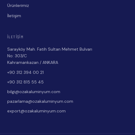
Ürünlerimiz
İletişim
İLETIŞIM
Sarayköy Mah. Fatih Sultan Mehmet Bulvarı
No: 303/C
Kahramankazan / ANKARA
+90 312 394 00 21
+90 312 815 55 45
bilgi@ozakaluminyum.com
pazarlama@ozakaluminyum.com
export@ozakaluminyum.com