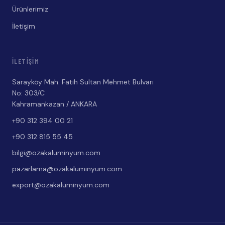
Ürünlerimiz
İletişim
İLETIŞIM
Sarayköy Mah. Fatih Sultan Mehmet Bulvarı
No: 303/C
Kahramankazan / ANKARA
+90 312 394 00 21
+90 312 815 55 45
bilgi@ozakaluminyum.com
pazarlama@ozakaluminyum.com
export@ozakaluminyum.com