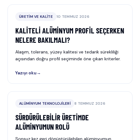
ÜRETIM VE KALITE
10 TEMMUZ 2026
KALITELI ALÜMINYUM PROFIL SEÇERKEN
NELERE BAKILMALI?
Alaşım, tolerans, yüzey kalitesi ve tedarik sürekliliği
açısından doğru profil seçiminde öne çıkan kriterler.
Yazıyı oku
→
ALÜMINYUM TEKNOLOJILERI
8 TEMMUZ 2026
SÜRDÜRÜLEBILIR ÜRETIMDE
ALÜMINYUMUN ROLÜ
Sonsuz kez geri dönüştürülebilen alüminyumun