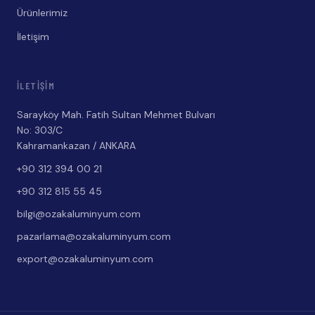
Ürünlerimiz
İletişim
İLETIŞIM
Sarayköy Mah. Fatih Sultan Mehmet Bulvarı
No: 303/C
Kahramankazan / ANKARA
+90 312 394 00 21
+90 312 815 55 45
bilgi@ozakaluminyum.com
pazarlama@ozakaluminyum.com
export@ozakaluminyum.com