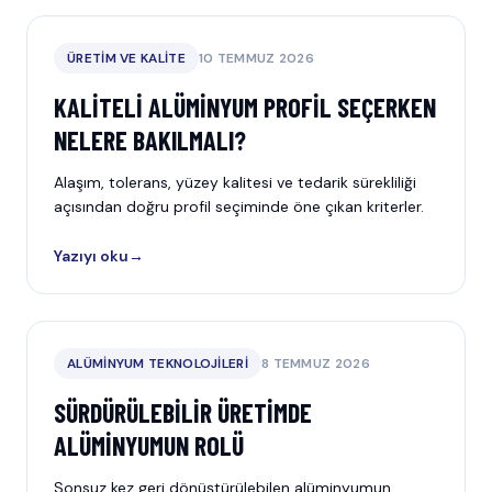
ÜRETIM VE KALITE
10 TEMMUZ 2026
KALITELI ALÜMINYUM PROFIL SEÇERKEN
NELERE BAKILMALI?
Alaşım, tolerans, yüzey kalitesi ve tedarik sürekliliği
açısından doğru profil seçiminde öne çıkan kriterler.
Yazıyı oku
→
ALÜMINYUM TEKNOLOJILERI
8 TEMMUZ 2026
SÜRDÜRÜLEBILIR ÜRETIMDE
ALÜMINYUMUN ROLÜ
Sonsuz kez geri dönüştürülebilen alüminyumun