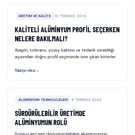
ÜRETIM VE KALITE
10 TEMMUZ 2026
KALITELI ALÜMINYUM PROFIL SEÇERKEN
NELERE BAKILMALI?
Alaşım, tolerans, yüzey kalitesi ve tedarik sürekliliği
açısından doğru profil seçiminde öne çıkan kriterler.
Yazıyı oku
→
ALÜMINYUM TEKNOLOJILERI
8 TEMMUZ 2026
SÜRDÜRÜLEBILIR ÜRETIMDE
ALÜMINYUMUN ROLÜ
Sonsuz kez geri dönüştürülebilen alüminyumun