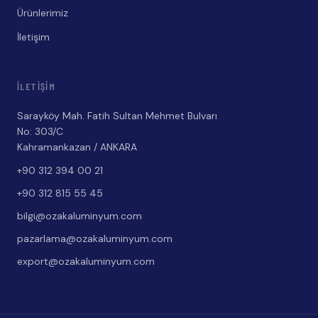
Ürünlerimiz
İletişim
İLETIŞIM
Sarayköy Mah. Fatih Sultan Mehmet Bulvarı
No: 303/C
Kahramankazan / ANKARA
+90 312 394 00 21
+90 312 815 55 45
bilgi@ozakaluminyum.com
pazarlama@ozakaluminyum.com
export@ozakaluminyum.com