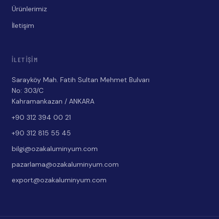
Ürünlerimiz
İletişim
İLETIŞIM
Sarayköy Mah. Fatih Sultan Mehmet Bulvarı
No: 303/C
Kahramankazan / ANKARA
+90 312 394 00 21
+90 312 815 55 45
bilgi@ozakaluminyum.com
pazarlama@ozakaluminyum.com
export@ozakaluminyum.com