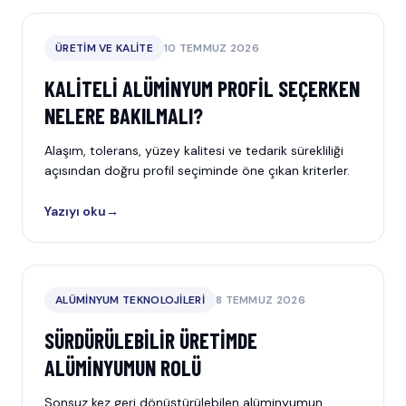
ÜRETIM VE KALITE
10 TEMMUZ 2026
KALITELI ALÜMINYUM PROFIL SEÇERKEN
NELERE BAKILMALI?
Alaşım, tolerans, yüzey kalitesi ve tedarik sürekliliği
açısından doğru profil seçiminde öne çıkan kriterler.
Yazıyı oku
→
ALÜMINYUM TEKNOLOJILERI
8 TEMMUZ 2026
SÜRDÜRÜLEBILIR ÜRETIMDE
ALÜMINYUMUN ROLÜ
Sonsuz kez geri dönüştürülebilen alüminyumun