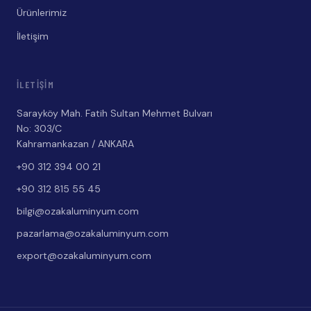
Ürünlerimiz
İletişim
İLETIŞIM
Sarayköy Mah. Fatih Sultan Mehmet Bulvarı
No: 303/C
Kahramankazan / ANKARA
+90 312 394 00 21
+90 312 815 55 45
bilgi@ozakaluminyum.com
pazarlama@ozakaluminyum.com
export@ozakaluminyum.com