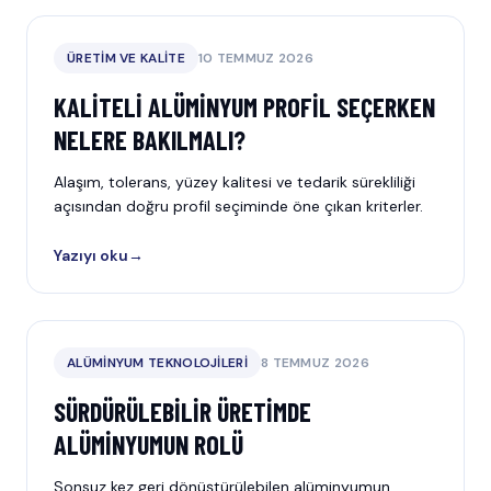
ÜRETIM VE KALITE
10 TEMMUZ 2026
KALITELI ALÜMINYUM PROFIL SEÇERKEN
NELERE BAKILMALI?
Alaşım, tolerans, yüzey kalitesi ve tedarik sürekliliği
açısından doğru profil seçiminde öne çıkan kriterler.
Yazıyı oku
→
ALÜMINYUM TEKNOLOJILERI
8 TEMMUZ 2026
SÜRDÜRÜLEBILIR ÜRETIMDE
ALÜMINYUMUN ROLÜ
Sonsuz kez geri dönüştürülebilen alüminyumun