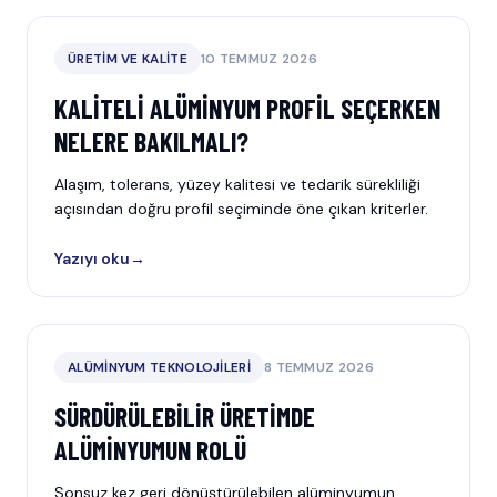
ÜRETIM VE KALITE
10 TEMMUZ 2026
KALITELI ALÜMINYUM PROFIL SEÇERKEN
NELERE BAKILMALI?
Alaşım, tolerans, yüzey kalitesi ve tedarik sürekliliği
açısından doğru profil seçiminde öne çıkan kriterler.
Yazıyı oku
→
ALÜMINYUM TEKNOLOJILERI
8 TEMMUZ 2026
SÜRDÜRÜLEBILIR ÜRETIMDE
ALÜMINYUMUN ROLÜ
Sonsuz kez geri dönüştürülebilen alüminyumun