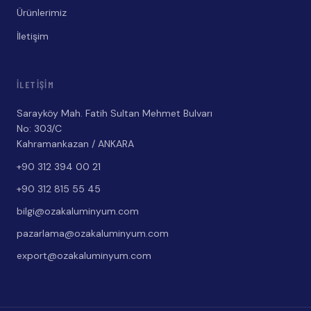
Ürünlerimiz
İletişim
İLETIŞIM
Sarayköy Mah. Fatih Sultan Mehmet Bulvarı
No: 303/C
Kahramankazan / ANKARA
+90 312 394 00 21
+90 312 815 55 45
bilgi@ozakaluminyum.com
pazarlama@ozakaluminyum.com
export@ozakaluminyum.com