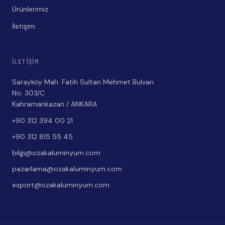
Ürünlerimiz
İletişim
İLETIŞIM
Sarayköy Mah. Fatih Sultan Mehmet Bulvarı
No: 303/C
Kahramankazan / ANKARA
+90 312 394 00 21
+90 312 815 55 45
bilgi@ozakaluminyum.com
pazarlama@ozakaluminyum.com
export@ozakaluminyum.com