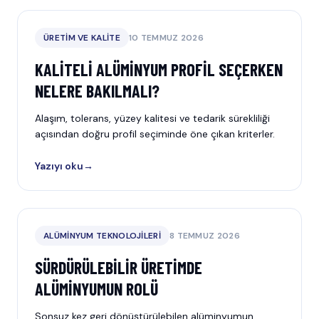
ÜRETIM VE KALITE
10 TEMMUZ 2026
KALITELI ALÜMINYUM PROFIL SEÇERKEN
NELERE BAKILMALI?
Alaşım, tolerans, yüzey kalitesi ve tedarik sürekliliği
açısından doğru profil seçiminde öne çıkan kriterler.
Yazıyı oku
→
ALÜMINYUM TEKNOLOJILERI
8 TEMMUZ 2026
SÜRDÜRÜLEBILIR ÜRETIMDE
ALÜMINYUMUN ROLÜ
Sonsuz kez geri dönüştürülebilen alüminyumun