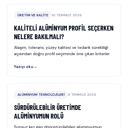
ÜRETIM VE KALITE
10 TEMMUZ 2026
KALITELI ALÜMINYUM PROFIL SEÇERKEN
NELERE BAKILMALI?
Alaşım, tolerans, yüzey kalitesi ve tedarik sürekliliği
açısından doğru profil seçiminde öne çıkan kriterler.
Yazıyı oku
→
ALÜMINYUM TEKNOLOJILERI
8 TEMMUZ 2026
SÜRDÜRÜLEBILIR ÜRETIMDE
ALÜMINYUMUN ROLÜ
Sonsuz kez geri dönüştürülebilen alüminyumun