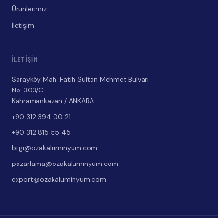
Ürünlerimiz
İletişim
İLETIŞIM
Sarayköy Mah. Fatih Sultan Mehmet Bulvarı
No: 303/C
Kahramankazan / ANKARA
+90 312 394 00 21
+90 312 815 55 45
bilgi@ozakaluminyum.com
pazarlama@ozakaluminyum.com
export@ozakaluminyum.com