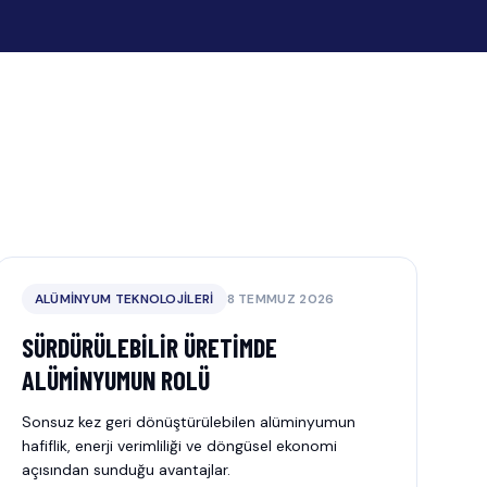
ALÜMINYUM TEKNOLOJILERI
8 TEMMUZ 2026
SÜRDÜRÜLEBILIR ÜRETIMDE
ALÜMINYUMUN ROLÜ
Sonsuz kez geri dönüştürülebilen alüminyumun
hafiflik, enerji verimliliği ve döngüsel ekonomi
açısından sunduğu avantajlar.