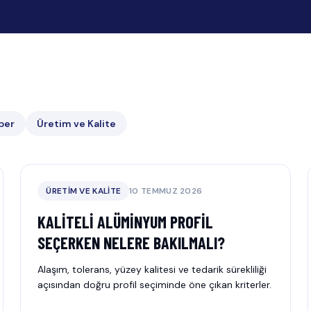
ber
Üretim ve Kalite
ÜRETIM VE KALITE
10 TEMMUZ 2026
KALITELI ALÜMINYUM PROFIL
SEÇERKEN NELERE BAKILMALI?
Alaşım, tolerans, yüzey kalitesi ve tedarik sürekliliği
açısından doğru profil seçiminde öne çıkan kriterler.