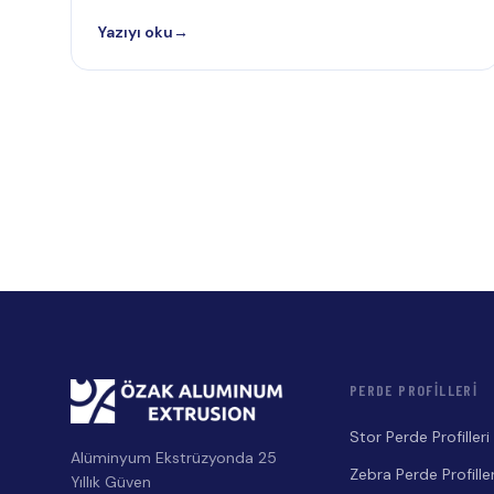
Yazıyı oku
→
PERDE PROFILLERI
Stor Perde Profilleri
Alüminyum Ekstrüzyonda 25
Zebra Perde Profiller
Yıllık Güven