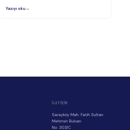
Yazıyı oku
→
İLETIŞIM
Sarayköy Mah. Fatih Sultan
a
Mehmet Bulvarı
No: 303/C