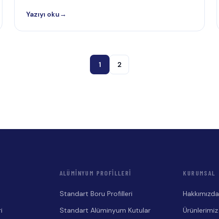
Yazıyı oku
→
1
2
ALÜMINYUM PROFILLERI
KURUMSAL
Standart Boru Profilleri
Hakkımızd
i
Standart Alüminyum Kutular
Ürünlerimiz