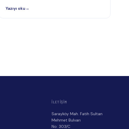
Yazıyı oku
→
İLETIŞIM
Sarayköy Mah. Fatih Sultan
a
Mehmet Bulvarı
No: 303/C