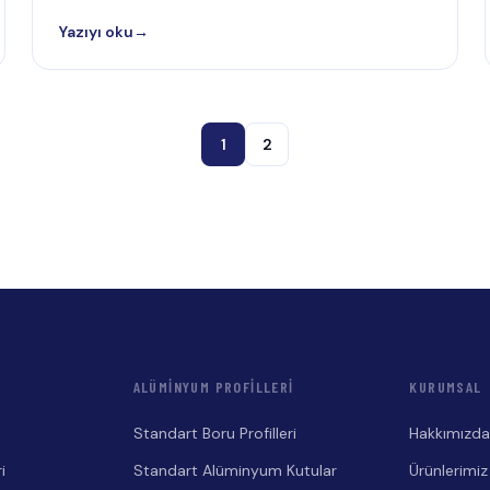
Yazıyı oku
→
1
2
ALÜMINYUM PROFILLERI
KURUMSAL
Standart Boru Profilleri
Hakkımızd
i
Standart Alüminyum Kutular
Ürünlerimiz