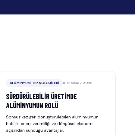
ALÜMINYUM TEKNOLOJILERI
8 TEMMUZ 2026
SÜRDÜRÜLEBILIR ÜRETIMDE
ALÜMINYUMUN ROLÜ
Sonsuz kez geri dönüştürülebilen alüminyumun
hafiflik, enerji verimliliği ve döngüsel ekonomi
açısından sunduğu avantajlar.