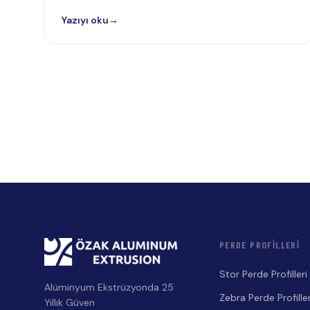
Yazıyı oku
→
PERDE PROFILLERI
Stor Perde Profilleri
Alüminyum Ekstrüzyonda 25
Zebra Perde Profiller
Yıllık Güven