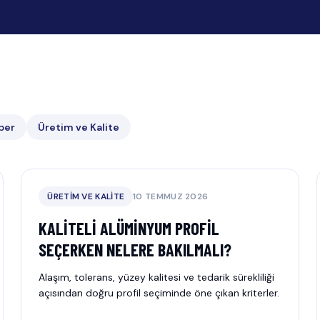
ber
Üretim ve Kalite
ÜRETIM VE KALITE
10 TEMMUZ 2026
KALITELI ALÜMINYUM PROFIL
SEÇERKEN NELERE BAKILMALI?
Alaşım, tolerans, yüzey kalitesi ve tedarik sürekliliği
açısından doğru profil seçiminde öne çıkan kriterler.