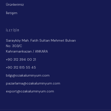
Ürünlerimiz
İletişim
İLETIŞIM
Sarayköy Mah. Fatih Sultan Mehmet Bulvarı
No: 303/C
Kahramankazan / ANKARA
+90 312 394 00 21
+90 312 815 55 45
bilgi@ozakaluminyum.com
pazarlama@ozakaluminyum.com
export@ozakaluminyum.com