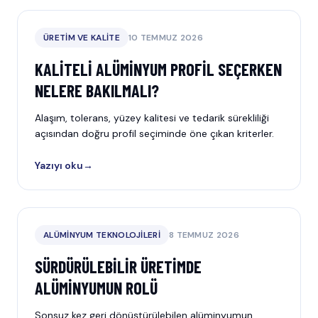
ÜRETIM VE KALITE
10 TEMMUZ 2026
KALITELI ALÜMINYUM PROFIL SEÇERKEN
NELERE BAKILMALI?
Alaşım, tolerans, yüzey kalitesi ve tedarik sürekliliği
açısından doğru profil seçiminde öne çıkan kriterler.
Yazıyı oku
→
ALÜMINYUM TEKNOLOJILERI
8 TEMMUZ 2026
SÜRDÜRÜLEBILIR ÜRETIMDE
ALÜMINYUMUN ROLÜ
Sonsuz kez geri dönüştürülebilen alüminyumun