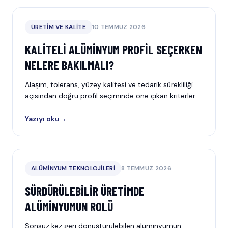
ÜRETIM VE KALITE
10 TEMMUZ 2026
KALITELI ALÜMINYUM PROFIL SEÇERKEN
NELERE BAKILMALI?
Alaşım, tolerans, yüzey kalitesi ve tedarik sürekliliği
açısından doğru profil seçiminde öne çıkan kriterler.
Yazıyı oku
→
ALÜMINYUM TEKNOLOJILERI
8 TEMMUZ 2026
SÜRDÜRÜLEBILIR ÜRETIMDE
ALÜMINYUMUN ROLÜ
Sonsuz kez geri dönüştürülebilen alüminyumun