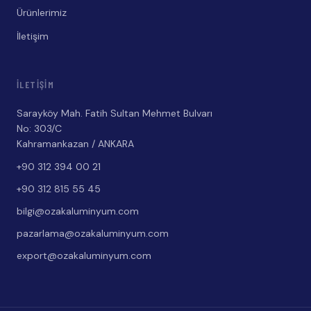
Ürünlerimiz
İletişim
İLETIŞIM
Sarayköy Mah. Fatih Sultan Mehmet Bulvarı
No: 303/C
Kahramankazan / ANKARA
+90 312 394 00 21
+90 312 815 55 45
bilgi@ozakaluminyum.com
pazarlama@ozakaluminyum.com
export@ozakaluminyum.com