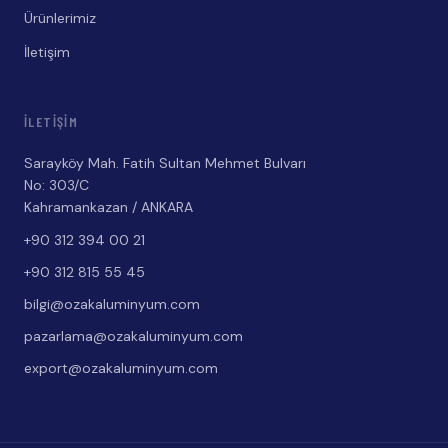
Ürünlerimiz
İletişim
İLETIŞIM
Sarayköy Mah. Fatih Sultan Mehmet Bulvarı
No: 303/C
Kahramankazan / ANKARA
+90 312 394 00 21
+90 312 815 55 45
bilgi@ozakaluminyum.com
pazarlama@ozakaluminyum.com
export@ozakaluminyum.com